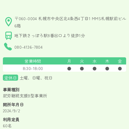
〒060-0004 札幌市中央区北4条西4丁目1 MMS札幌駅前ビル
6階
地下鉄さっぽろ駅8番出口より徒歩1分
080-4136-7804
営業時間
月
火
水
木
金
8:30-18:00
●
●
●
●
●
定休日
土曜、日曜、祝日
事業種別
就労継続支援B型事業所
開所年月日
2024/9/2
利用定員
60名